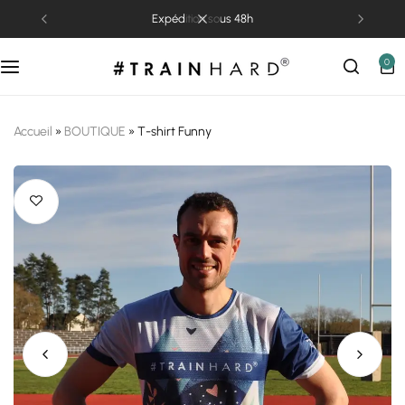
expédition sous 48h
0
Accueil
»
BOUTIQUE
»
T-shirt Funny