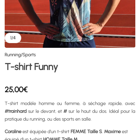
1
/
4
Running/Sports
T-shirt Funny
25,00
€
T-shirt modèle homme ou femme, à séchage rapide, avec
#trainhard
sur le devant, et
#
sur le haut du dos. Idéal pour la
pratique du running, ou des sports en salle.
Coraline
est équipée d'un t-shirt
FEMME Taille S
.
Maxime
est
équipé d'un t-shirt
HOMME Taille M
.