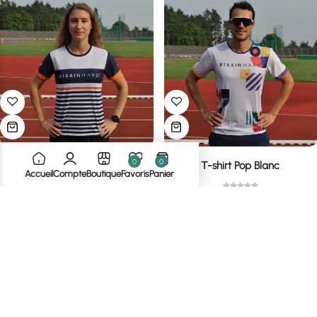
0
0
T-shirt Marine
T-shirt Pop Blanc
Accueil
Compte
Boutique
Favoris
Panier
25,00
€
25,00
€