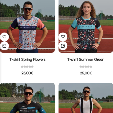
T-shirt Spring Flowers
T-shirt Summer Green
25,00
€
25,00
€