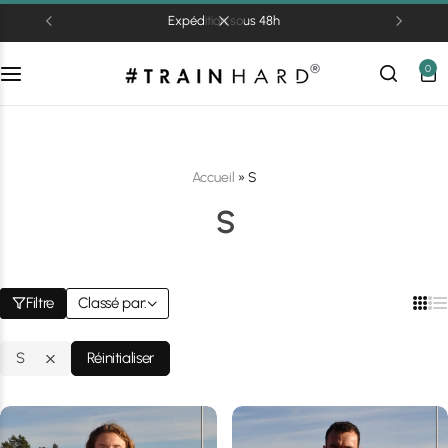
expédition sous 48h
0
Accueil
»
S
S
Filtre
Classé par:
S
Réinitialiser