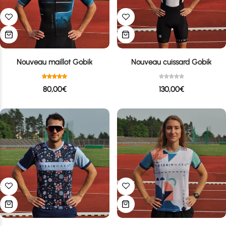
Nouveau maillot Gobik
Nouveau cuissard Gobik
80,00
€
130,00
€