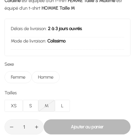
Coraline
est équipée d'un t-fhirt
FEMME Taille S
Maxime
est
équipé d'un t-shirt
HOMME Taille M
Délais de livraison:
2 à 3 jours ouvrés
.
Mode de livraison:
Colissimo
.
Sexe
Femme
Homme
Tailles
XS
S
M
L
Ajouter au panier