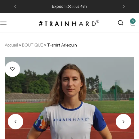
expédition sous 48h
0
Accueil
»
BOUTIQUE
»
T-shirt Arlequin