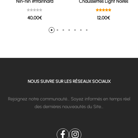
Nin-nin #trainhard
Chaussettes Light Noires
40,00
€
12,00
€
NOUS SUIVRE SUR LES RÉSEAUX SOCIAUX
Rejoignez notre communauté… Soyez informés en temps réel
des dernières nouveautés du Site…