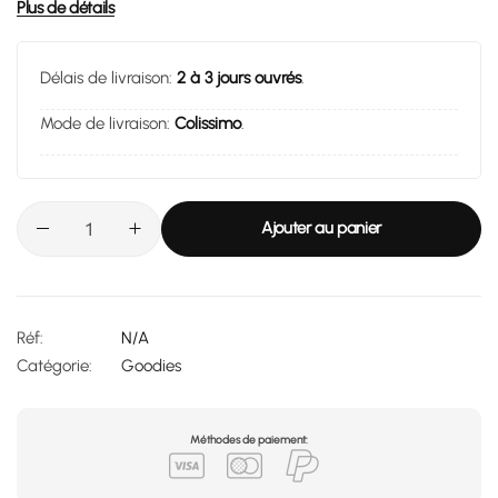
Soupesez-le et vous verrez à quel point il est léger !
Plus de détails
Délais de livraison:
2 à 3 jours ouvrés
.
Mode de livraison:
Colissimo
.
Ajouter au panier
Réf:
N/A
Catégorie:
Goodies
Méthodes de paiement: