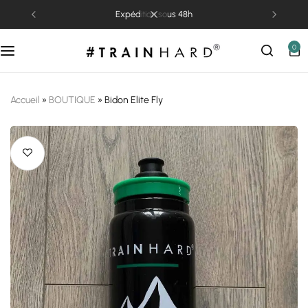
expédition sous 48h
0
Accueil
»
BOUTIQUE
»
Bidon Elite Fly