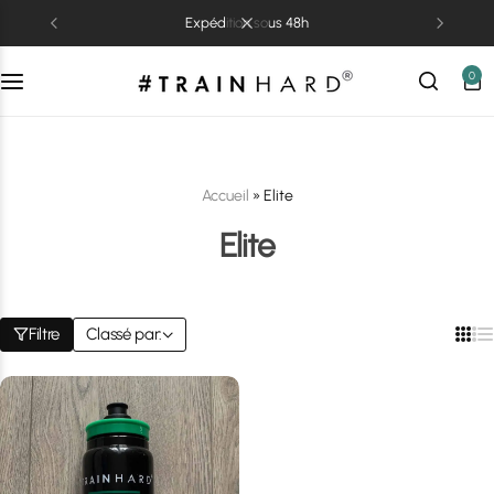
expédition sous 48h
0
Accueil
»
Elite
Elite
Filtre
Classé par: