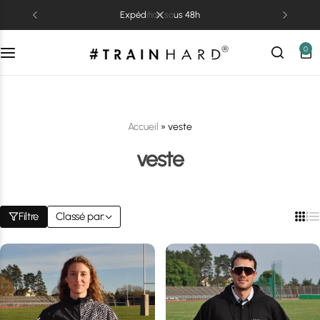
expédition sous 48h
0
Accueil
»
veste
veste
Filtre
Classé par: