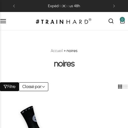
expédition sous 48h
0
Accueil
»
noires
noires
Filtre
Classé par: