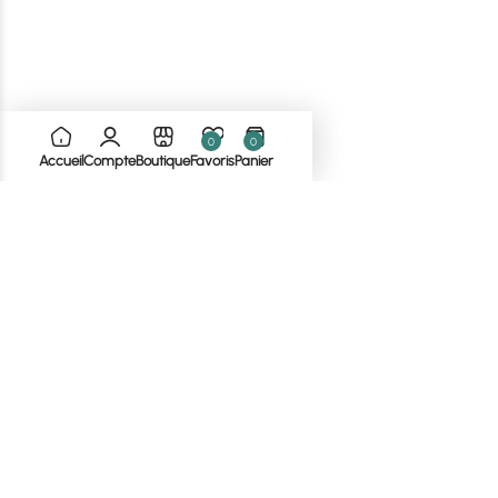
0
0
T-shirt Swedish
T-shirt homme
Accueil
Compte
Boutique
Favoris
Panier
15,00
€
25,00
€
14,00
€
Sont affichés
18
sur
18
produit(s)
NOUS SUIVRE SUR LES RÉSEAUX SOCIAUX