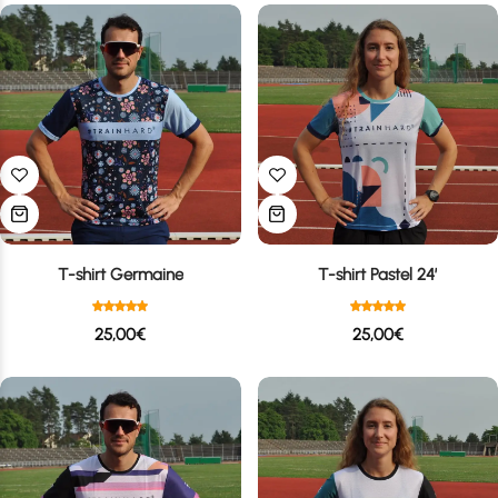
T-shirt Germaine
T-shirt Pastel 24′
25,00
€
25,00
€