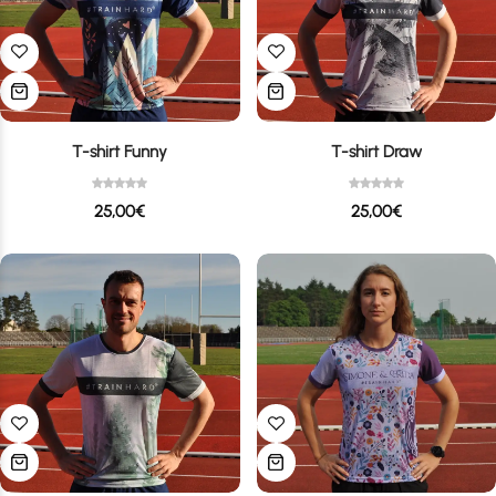
T-shirt Funny
T-shirt Draw
25,00
€
25,00
€