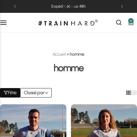
expédition sous 48h
0
Accueil
»
homme
homme
Filtre
Classé par: