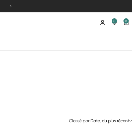
Paiement par CB, PayPal, sur place
0
0
Classé par:
Date, du plus récent