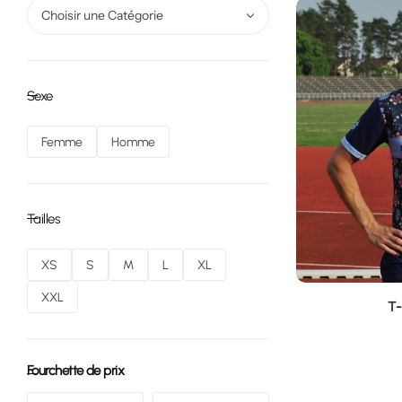
Choisir une Catégorie
Sexe
Femme
Homme
Tailles
XS
S
M
L
XL
XXL
T-
Fourchette de prix