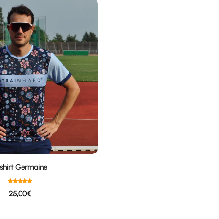
shirt Germaine
25,00
€