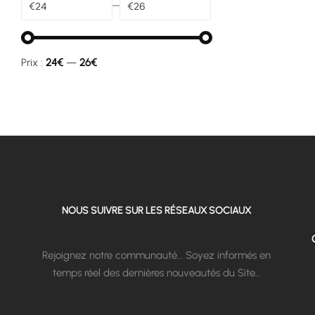
€
€
Prix :
24€
—
26€
NOUS SUIVRE SUR LES RÉSEAUX SOCIAUX
Rejoignez notre communauté… Soyez informés en
temps réel des dernières nouveautés du Site…