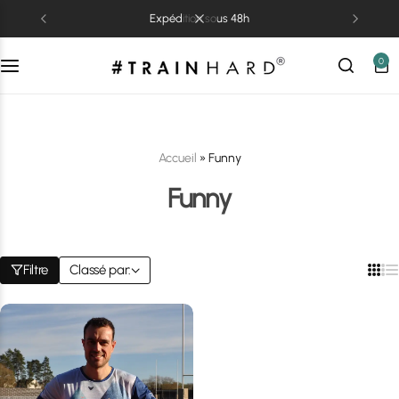
expédition sous 48h
0
Accueil
»
Funny
Funny
Filtre
Classé par: