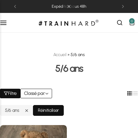
expédition sous 48h
0
Accueil
»
5/6 ans
5/6 ans
Filtre
Classé par:
5/6 ans
Réinitialiser