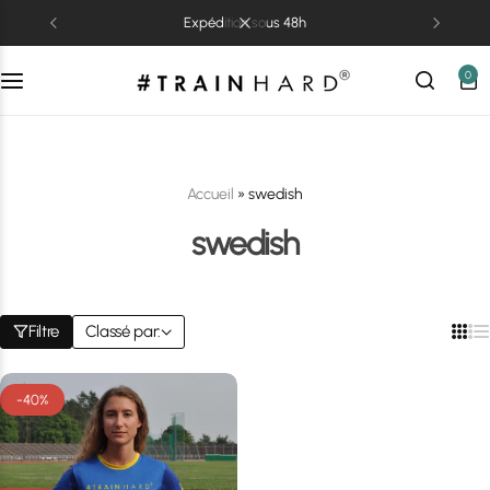
expédition sous 48h
0
Accueil
»
swedish
swedish
Filtre
Classé par:
-40%