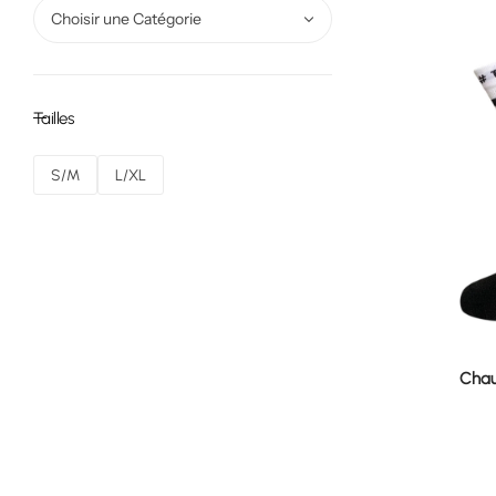
Choisir une Catégorie
Tailles
S/M
L/XL
Chau