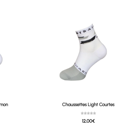
lmon
Chaussettes Light Courtes
12,00
€