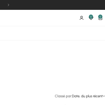
Paiement par CB, PayPal, sur place
0
0
Classé par:
Date, du plus récent