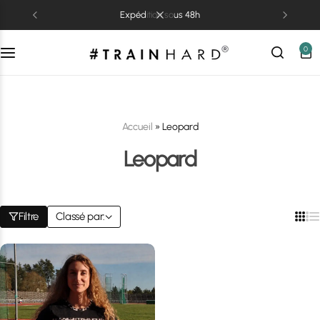
expédition sous 48h
0
Accueil
»
Leopard
Leopard
Filtre
Classé par: