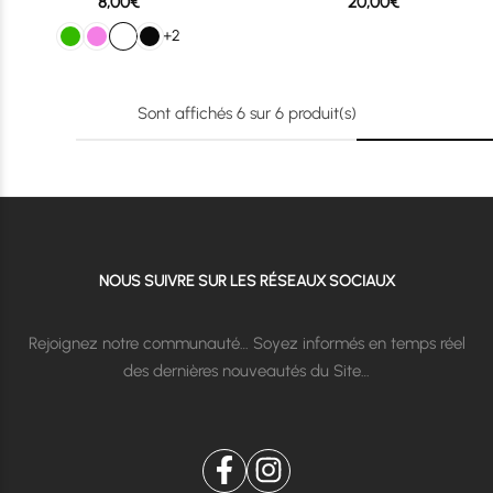
8,00
€
20,00
€
+2
Sont affichés
6
sur
6
produit(s)
NOUS SUIVRE SUR LES RÉSEAUX SOCIAUX
Rejoignez notre communauté… Soyez informés en temps réel
des dernières nouveautés du Site…