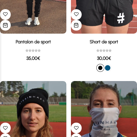
Pantalon de sport
Short de sport
35,00
€
30,00
€