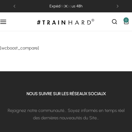
expédition sous 48h
0
[wcboost_compare]
NOUS SUIVRE SUR LES RÉSEAUX SOCIAUX
Rejoignez notre communauté… Soyez informés en temps réel
des dernières nouveautés du Site…