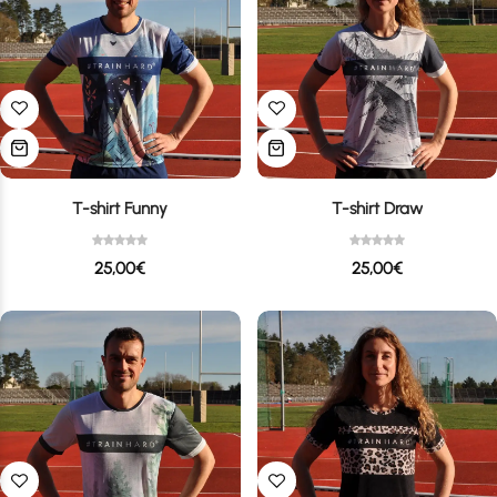
T-shirt Funny
T-shirt Draw
25,00
€
25,00
€