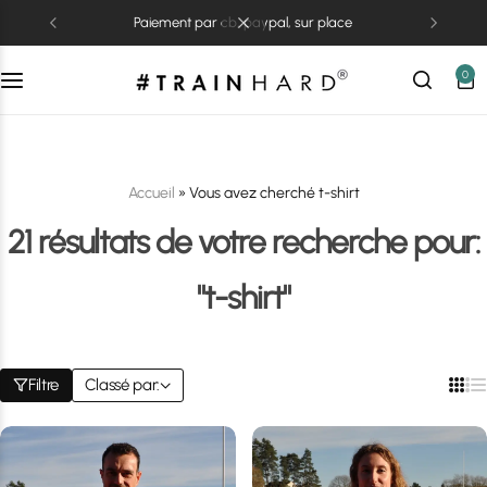
paiement par cb, paypal, sur place
0
Accueil
»
Vous avez cherché t-shirt
21 résultats de votre recherche pour:
"t-shirt"
Filtre
Classé par: